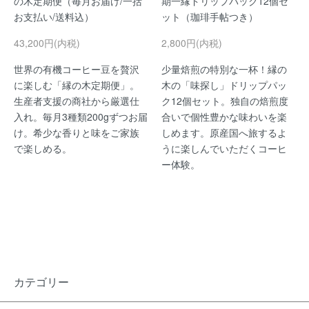
の木定期便（毎月お届け/一括
期一縁ドリップパック12個セ
お支払い/送料込）
ット（珈琲手帖つき）
43,200円(内税)
2,800円(内税)
世界の有機コーヒー豆を贅沢
少量焙煎の特別な一杯！縁の
に楽しむ「縁の木定期便」。
木の「味探し」ドリップパッ
生産者支援の商社から厳選仕
ク12個セット。独自の焙煎度
入れ。毎月3種類200gずつお届
合いで個性豊かな味わいを楽
け。希少な香りと味をご家族
しめます。原産国へ旅するよ
で楽しめる。
うに楽しんでいただくコーヒ
ー体験。
カテゴリー