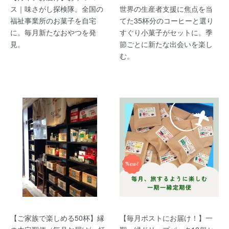
ス｜味さがし探検隊。全国の
世界の生産者支援に焦点を当
福祉事業所のお菓子を自宅
てた35杯分のコーヒーと選り
に。毎月新たなおやつを発
すぐり小菓子がセットに。季
見。
節ごとに新たな出会いを楽し
む。
【ご家族で楽しめる50杯】縁
【毎月ポストにお届け！】一