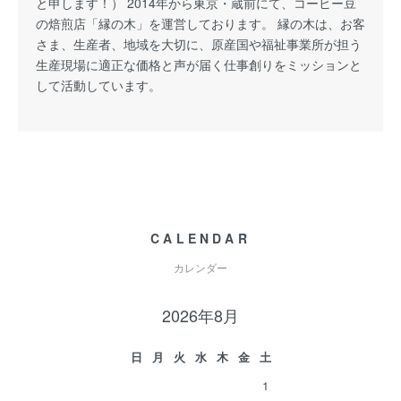
と申します！） 2014年から東京・蔵前にて、コーヒー豆
の焙煎店「縁の木」を運営しております。 縁の木は、お客
さま、生産者、地域を大切に、原産国や福祉事業所が担う
生産現場に適正な価格と声が届く仕事創りをミッションと
して活動しています。
CALENDAR
カレンダー
2026年8月
日
月
火
水
木
金
土
1