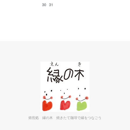
30
31
焙煎処 縁の木 焼きたて珈琲で縁をつなごう